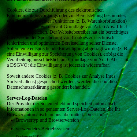
Cookies, die zur Durchführung des elektronischen
Kommunikationsvorgangs oder zur Bereitstellung bestimmter,
von Ihnen erwünschter Funktionen (z. B. Warenkorbfunktion)
erforderlich sind, werden auf Grundlage von Art. 6 Abs. 1 lit. f
DSGVO gespeichert. Der Websitebetreiber hat ein berechtigtes
Interesse an der Speicherung von Cookies zur technisch
fehlerfreien und optimierten Bereitstellung seiner Dienste.
Sofern eine entsprechende Einwilligung abgefragt wurde (z. B.
eine Einwilligung zur Speicherung von Cookies), erfolgt die
Verarbeitung ausschließlich auf Grundlage von Art. 6 Abs. 1 lit.
a DSGVO; die Einwilligung ist jederzeit widerrufbar.
Soweit andere Cookies (z. B. Cookies zur Analyse Ihres
Surfverhaltens) gespeichert werden, werden diese in dieser
Datenschutzerklärung gesondert behandelt.
Server-Log-Dateien
Der Provider der Seiten erhebt und speichert automatisch
Informationen in so genannten Server-Log-Dateien, die Ihr
Browser automatisch an uns übermittelt. Dies sind:
Browsertyp und Browserversion
verwendetes Betriebssystem