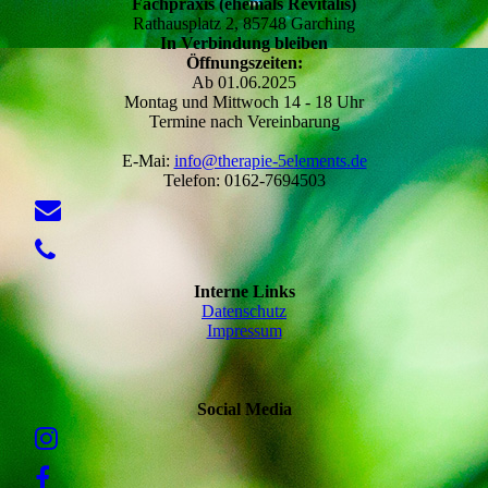
Fachpraxis (ehemals Revitalis)
Rathausplatz 2, 85748 Garching
In Verbindung bleiben
Öffnungszeiten:
Ab 01.06.2025
Montag und Mittwoch 14 - 18 Uhr
Termine nach Vereinbarung
E-Mai:
info@therapie-5elements.de
Telefon: 0162-7694503
Interne Links
Datenschutz
Impressum
Social Media