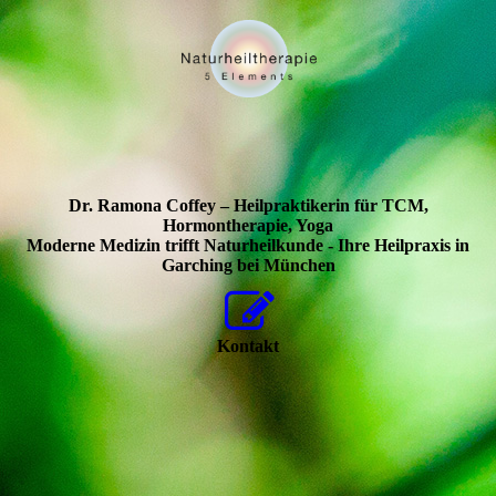
Dr. Ramona Coffey – Heilpraktikerin für TCM,
Hormontherapie, Yoga
Moderne Medizin trifft Naturheilkunde - Ihre Heilpraxis in
Garching bei München
Kontakt