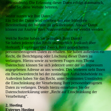
Seitenaufrufs). Die Erfassung dieser Daten erfolgt automatisch,
sobald Sie diese Website betreten.
Wofür nutzen wir Ihre Daten?
Ein Teil der Daten wird erhoben, um eine fehlerfreie
Bereitstellung der Website zu gewährleisten. Andere Daten
können zur Analyse Ihres Nutzerverhaltens verwendet werden.
Welche Rechte haben Sie bezüglich Ihrer Daten?
Sie haben jederzeit das Recht unentgeltlich Auskunft über
Herkunft, Empfänger und Zweck Ihrer gespeicherten
personenbezogenen Daten zu erhalten. Sie haben außerdem ein
Recht, die Berichtigung oder Löschung dieser Daten zu
verlangen. Hierzu sowie zu weiteren Fragen zum Thema
Datenschutz können Sie sich jederzeit unter der im Impressum
angegebenen Adresse an uns wenden. Des Weiteren steht Ihnen
ein Beschwerderecht bei der zuständigen Aufsichtsbehörde zu.
Außerdem haben Sie das Recht, unter bestimmten Umständen
die Einschränkung der Verarbeitung Ihrer personenbezogenen
Daten zu verlangen. Details hierzu entnehmen Sie der
Datenschutzerklärung unter „Recht auf Einschränkung der
Verarbeitung“.
2. Hosting
Externes Hosting