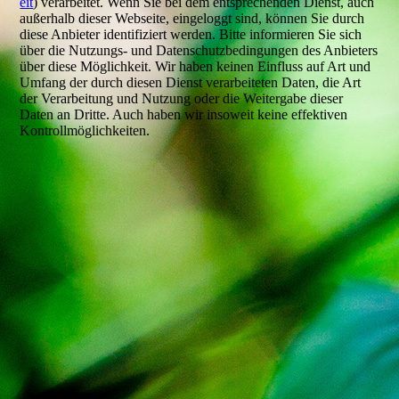
eit
) verarbeitet. Wenn Sie bei dem entsprechenden Dienst, auch
außerhalb dieser Webseite, eingeloggt sind, können Sie durch
diese Anbieter identifiziert werden. Bitte informieren Sie sich
über die Nutzungs- und Datenschutzbedingungen des Anbieters
über diese Möglichkeit. Wir haben keinen Einfluss auf Art und
Umfang der durch diesen Dienst verarbeiteten Daten, die Art
der Verarbeitung und Nutzung oder die Weitergabe dieser
Daten an Dritte. Auch haben wir insoweit keine effektiven
Kontrollmöglichkeiten.