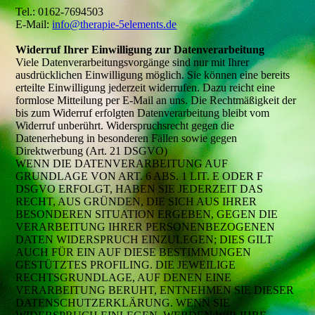
Tel.: 0162-7694503
E-Mail:
info@therapie-5elements.de
Widerruf Ihrer Einwilligung zur Datenverarbeitung
Viele Datenverarbeitungsvorgänge sind nur mit Ihrer
ausdrücklichen Einwilligung möglich. Sie können eine bereits
erteilte Einwilligung jederzeit widerrufen. Dazu reicht eine
formlose Mitteilung per E-Mail an uns. Die Rechtmäßigkeit der
bis zum Widerruf erfolgten Datenverarbeitung bleibt vom
Widerruf unberührt. Widerspruchsrecht gegen die
Datenerhebung in besonderen Fällen sowie gegen
Direktwerbung (Art. 21 DSGVO)
WENN DIE DATENVERARBEITUNG AUF
GRUNDLAGE VON ART. 6 ABS. 1 LIT. E ODER F
DSGVO ERFOLGT, HABEN SIE JEDERZEIT DAS
RECHT, AUS GRÜNDEN, DIE SICH AUS IHRER
BESONDEREN SITUATION ERGEBEN, GEGEN DIE
VERARBEITUNG IHRER PERSONENBEZOGENEN
DATEN WIDERSPRUCH EINZULEGEN; DIES GILT
AUCH FÜR EIN AUF DIESE BESTIMMUNGEN
GESTÜTZTES PROFILING. DIE JEWEILIGE
RECHTSGRUNDLAGE, AUF DENEN EINE
VERARBEITUNG BERUHT, ENTNEHMEN SIE DIESER
DATENSCHUTZERKLÄRUNG. WENN SIE