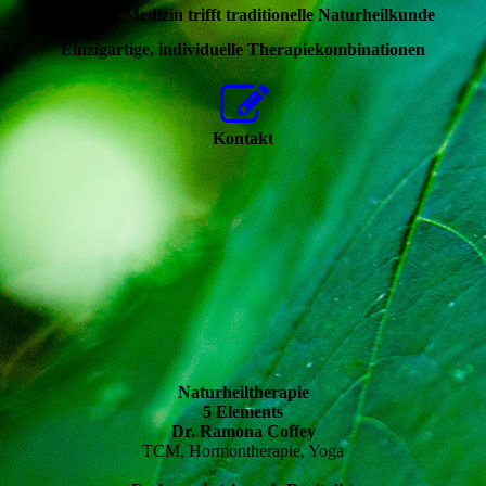
Moderne Medizin trifft traditionelle Naturheilkunde
Einzigartige, individuelle Therapiekombinationen
Kontakt
Naturheiltherapie
5 Elements
Dr. Ramona Coffey
TCM, Hormontherapie, Yoga