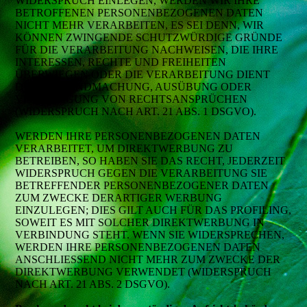
WIDERSPRUCH EINLEGEN, WERDEN WIR IHRE
BETROFFENEN PERSONENBEZOGENEN DATEN
NICHT MEHR VERARBEITEN, ES SEI DENN, WIR
KÖNNEN ZWINGENDE SCHUTZWÜRDIGE GRÜNDE
FÜR DIE VERARBEITUNG NACHWEISEN, DIE IHRE
INTERESSEN, RECHTE UND FREIHEITEN
ÜBERWIEGEN ODER DIE VERARBEITUNG DIENT
DER GELTENDMACHUNG, AUSÜBUNG ODER
VERTEIDIGUNG VON RECHTSANSPRÜCHEN
(WIDERSPRUCH NACH ART. 21 ABS. 1 DSGVO).
WERDEN IHRE PERSONENBEZOGENEN DATEN
VERARBEITET, UM DIREKTWERBUNG ZU
BETREIBEN, SO HABEN SIE DAS RECHT, JEDERZEIT
WIDERSPRUCH GEGEN DIE VERARBEITUNG SIE
BETREFFENDER PERSONENBEZOGENER DATEN
ZUM ZWECKE DERARTIGER WERBUNG
EINZULEGEN; DIES GILT AUCH FÜR DAS PROFILING,
SOWEIT ES MIT SOLCHER DIREKTWERBUNG IN
VERBINDUNG STEHT. WENN SIE WIDERSPRECHEN,
WERDEN IHRE PERSONENBEZOGENEN DATEN
ANSCHLIESSEND NICHT MEHR ZUM ZWECKE DER
DIREKTWERBUNG VERWENDET (WIDERSPRUCH
NACH ART. 21 ABS. 2 DSGVO).