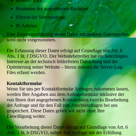
Referrer URL
Hostname des zugreifenden Rechners
Uhrzeit der Serveranfrage
IP-Adresse
Eine Zusammenführung dieser Daten mit anderen Datenquellen
wird nicht vorgenommen.
Die Erfassung dieser Daten erfolgt auf Grundlage von Art. 6
Abs. 1 lit. f DSGVO. Der Websitebetreiber hat ein berechtigtes
Interesse an der technisch fehlerfreien Darstellung und der
Optimierung seiner Website – hierzu müssen die Server-Log-
Files erfasst werden.
Kontaktformular
Wenn Sie uns per Kontaktformular Anfragen zukommen lassen,
werden Ihre Angaben aus dem Anfrageformular inklusive der
von Ihnen dort angegebenen Kontaktdaten zwecks Bearbeitung
der Anfrage und für den Fall von Anschlussfragen bei uns
gespeichert. Diese Daten geben wir nicht ohne Ihre
Einwilligung weiter.
Die Verarbeitung dieser Daten erfolgt auf Grundlage von Art. 6
Abs. 1 lit. b DSGVO, sofern Ihre Anfrage mit der Erfüllung