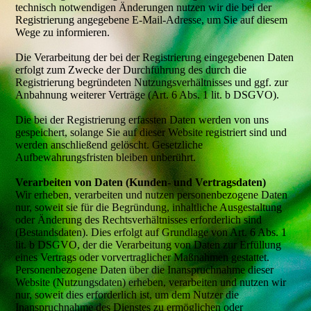
technisch notwendigen Änderungen nutzen wir die bei der
Registrierung angegebene E-Mail-Adresse, um Sie auf diesem
Wege zu informieren.
Die Verarbeitung der bei der Registrierung eingegebenen Daten
erfolgt zum Zwecke der Durchführung des durch die
Registrierung begründeten Nutzungsverhältnisses und ggf. zur
Anbahnung weiterer Verträge (Art. 6 Abs. 1 lit. b DSGVO).
Die bei der Registrierung erfassten Daten werden von uns
gespeichert, solange Sie auf dieser Website registriert sind und
werden anschließend gelöscht. Gesetzliche
Aufbewahrungsfristen bleiben unberührt.
Verarbeiten von Daten (Kunden- und Vertragsdaten)
Wir erheben, verarbeiten und nutzen personenbezogene Daten
nur, soweit sie für die Begründung, inhaltliche Ausgestaltung
oder Änderung des Rechtsverhältnisses erforderlich sind
(Bestandsdaten). Dies erfolgt auf Grundlage von Art. 6 Abs. 1
lit. b DSGVO, der die Verarbeitung von Daten zur Erfüllung
eines Vertrags oder vorvertraglicher Maßnahmen gestattet.
Personenbezogene Daten über die Inanspruchnahme dieser
Website (Nutzungsdaten) erheben, verarbeiten und nutzen wir
nur, soweit dies erforderlich ist, um dem Nutzer die
Inanspruchnahme des Dienstes zu ermöglichen oder