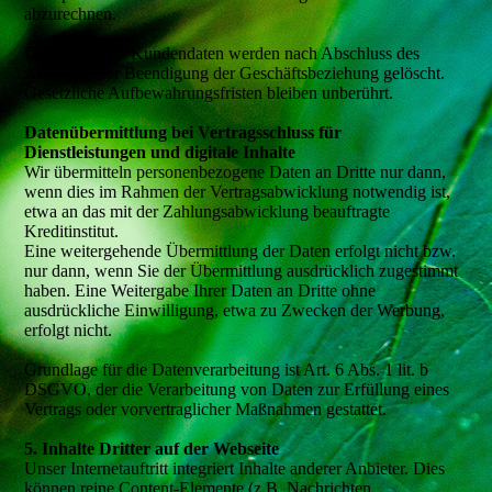
abzurechnen.
Die erhobenen Kundendaten werden nach Abschluss des
Auftrags oder Beendigung der Geschäftsbeziehung gelöscht.
Gesetzliche Aufbewahrungsfristen bleiben unberührt.
Datenübermittlung bei Vertragsschluss für
Dienstleistungen und digitale Inhalte
Wir übermitteln personenbezogene Daten an Dritte nur dann,
wenn dies im Rahmen der Vertragsabwicklung notwendig ist,
etwa an das mit der Zahlungsabwicklung beauftragte
Kreditinstitut.
Eine weitergehende Übermittlung der Daten erfolgt nicht bzw.
nur dann, wenn Sie der Übermittlung ausdrücklich zugestimmt
haben. Eine Weitergabe Ihrer Daten an Dritte ohne
ausdrückliche Einwilligung, etwa zu Zwecken der Werbung,
erfolgt nicht.
Grundlage für die Datenverarbeitung ist Art. 6 Abs. 1 lit. b
DSGVO, der die Verarbeitung von Daten zur Erfüllung eines
Vertrags oder vorvertraglicher Maßnahmen gestattet.
5. Inhalte Dritter auf der Webseite
Unser Internetauftritt integriert Inhalte anderer Anbieter. Dies
können reine Content-Elemente (z.B. Nachrichten,