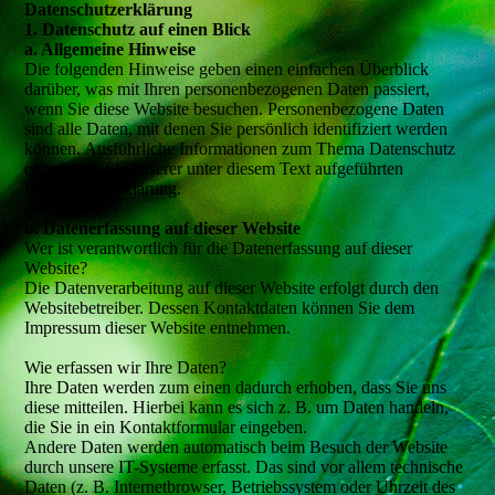
Datenschutzerklärung
1. Datenschutz auf einen Blick
a. Allgemeine Hinweise
Die folgenden Hinweise geben einen einfachen Überblick
darüber, was mit Ihren personenbezogenen Daten passiert,
wenn Sie diese Website besuchen. Personenbezogene Daten
sind alle Daten, mit denen Sie persönlich identifiziert werden
können. Ausführliche Informationen zum Thema Datenschutz
entnehmen Sie unserer unter diesem Text aufgeführten
Datenschutzerklärung.
b. Datenerfassung auf dieser Website
Wer ist verantwortlich für die Datenerfassung auf dieser
Website?
Die Datenverarbeitung auf dieser Website erfolgt durch den
Websitebetreiber. Dessen Kontaktdaten können Sie dem
Impressum dieser Website entnehmen.
Wie erfassen wir Ihre Daten?
Ihre Daten werden zum einen dadurch erhoben, dass Sie uns
diese mitteilen. Hierbei kann es sich z. B. um Daten handeln,
die Sie in ein Kontaktformular eingeben.
Andere Daten werden automatisch beim Besuch der Website
durch unsere IT-Systeme erfasst. Das sind vor allem technische
Daten (z. B. Internetbrowser, Betriebssystem oder Uhrzeit des