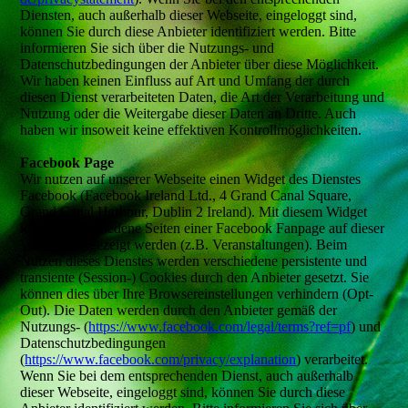
Diensten, auch außerhalb dieser Webseite, eingeloggt sind,
können Sie durch diese Anbieter identifiziert werden. Bitte
informieren Sie sich über die Nutzungs- und
Datenschutzbedingungen der Anbieter über diese Möglichkeit.
Wir haben keinen Einfluss auf Art und Umfang der durch
diesen Dienst verarbeiteten Daten, die Art der Verarbeitung und
Nutzung oder die Weitergabe dieser Daten an Dritte. Auch
haben wir insoweit keine effektiven Kontrollmöglichkeiten.
Facebook Page
Wir nutzen auf unserer Webseite einen Widget des Dienstes
Facebook (Facebook Ireland Ltd., 4 Grand Canal Square,
Grand Canal Harbour, Dublin 2 Ireland). Mit diesem Widget
können verschiedene Seiten einer Facebook Fanpage auf dieser
Webseite angezeigt werden (z.B. Veranstaltungen). Beim
Nutzen dieses Dienstes werden verschiedene persistente und
transiente (Session-) Cookies durch den Anbieter gesetzt. Sie
können dies über Ihre Browsereinstellungen verhindern (Opt-
Out). Die Daten werden durch den Anbieter gemäß der
Nutzungs- (
https://www.facebook.com/legal/terms?ref=pf
) und
Datenschutzbedingungen
(
https://www.facebook.com/privacy/explanation
) verarbeitet.
Wenn Sie bei dem entsprechenden Dienst, auch außerhalb
dieser Webseite, eingeloggt sind, können Sie durch diese