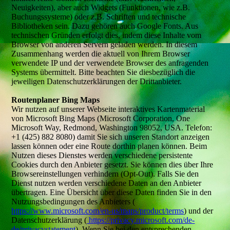
Neuigkeiten), aber auch Widgets (Funktionen, wie z.B.
Buchungssysteme) oder z.B. Schriften und technische
Bibliotheken sein. Dazu gehören auch Google Fonts. Aus
technischen Gründen erfolgt dies, indem diese Inhalte vom
Browser von anderen Servern geladen werden. In diesem
Zusammenhang werden die aktuell von Ihrem Browser
verwendete IP und der verwendete Browser des anfragenden
Systems übermittelt. Bitte beachten Sie diesbezüglich die
jeweiligen Datenschutzerklärungen der Drittanbieter.
Routenplaner Bing Maps
Wir nutzen auf unserer Webseite interaktives Kartenmaterial
von Microsoft Bing Maps (Microsoft Corporation, One
Microsoft Way, Redmond, Washington 98052, USA. Telefon:
+1 (425) 882 8080) damit Sie sich unseren Standort anzeigen
lassen können oder eine Route dorthin planen können. Beim
Nutzen dieses Dienstes werden verschiedene persistente
Cookies durch den Anbieter gesetzt. Sie können dies über Ihre
Browsereinstellungen verhindern (Opt-Out). Falls Sie den
Dienst nutzen werden verschiedene Daten an den Anbieter
übertragen. Eine Übersicht über diese Daten finden Sie in den
Nutzungsbedingungen des Anbieters (
https://www.microsoft.com/en-us/maps/product/terms
) und der
Datenschutzerklärung (
https://privacy.microsoft.com/de-
de/privacystatement
). Wenn Sie bei den entsprechenden