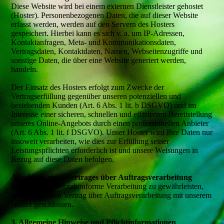
Diese Website wird bei einem externen Dienstleister gehostet
(Hoster). Personenbezogenen Daten, die auf dieser Website
erfasst werden, werden auf den Servern des Hosters
gespeichert. Hierbei kann es sich v. a. um IP-Adressen,
Kontaktanfragen, Meta- und Kommunikationsdaten,
Vertragsdaten, Kontaktdaten, Namen, Webseitenzugriffe und
sonstige Daten, die über eine Website generiert werden,
handeln.
Der Einsatz des Hosters erfolgt zum Zwecke der
Vertragserfüllung gegenüber unseren potenziellen und
bestehenden Kunden (Art. 6 Abs. 1 lit. b DSGVO) und im
Interesse einer sicheren, schnellen und effizienten Bereitstellung
unseres Online-Angebots durch einen professionellen Anbieter
(Art. 6 Abs. 1 lit. f DSGVO). Unser Hoster wird Ihre Daten nur
insoweit verarbeiten, wie dies zur Erfüllung seiner
Leistungspflichten erforderlich ist und unsere Weisungen in
Bezug auf diese Daten befolgen.
Abschluss eines Vertrages über Auftragsverarbeitung
Um die datenschutzkonforme Verarbeitung zu gewährleisten,
haben wir einen Vertrag über Auftragsverarbeitung mit unserem
Hoster geschlossen.
3. Allgemeine Hinweise und Pflichtinformationen