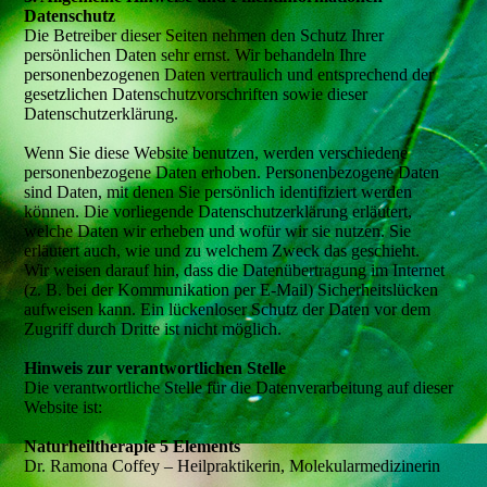
Datenschutz
Die Betreiber dieser Seiten nehmen den Schutz Ihrer
persönlichen Daten sehr ernst. Wir behandeln Ihre
personenbezogenen Daten vertraulich und entsprechend der
gesetzlichen Datenschutzvorschriften sowie dieser
Datenschutzerklärung.
Wenn Sie diese Website benutzen, werden verschiedene
personenbezogene Daten erhoben. Personenbezogene Daten
sind Daten, mit denen Sie persönlich identifiziert werden
können. Die vorliegende Datenschutzerklärung erläutert,
welche Daten wir erheben und wofür wir sie nutzen. Sie
erläutert auch, wie und zu welchem Zweck das geschieht.
Wir weisen darauf hin, dass die Datenübertragung im Internet
(z. B. bei der Kommunikation per E-Mail) Sicherheitslücken
aufweisen kann. Ein lückenloser Schutz der Daten vor dem
Zugriff durch Dritte ist nicht möglich.
Hinweis zur verantwortlichen Stelle
Die verantwortliche Stelle für die Datenverarbeitung auf dieser
Website ist:
Naturheiltherapie 5 Elements
Dr. Ramona Coffey – Heilpraktikerin, Molekularmedizinerin