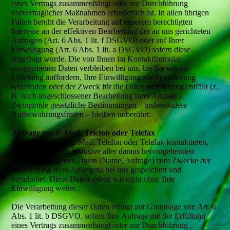
eines Vertrags zusammenhängt oder zur Durchführung
vorvertraglicher Maßnahmen erforderlich ist. In allen übrigen
Fällen beruht die Verarbeitung auf unserem berechtigten
Interesse an der effektiven Bearbeitung der an uns gerichteten
Anfragen (Art. 6 Abs. 1 lit. f DSGVO) oder auf Ihrer
Einwilligung (Art. 6 Abs. 1 lit. a DSGVO) sofern diese
abgefragt wurde. Die von Ihnen im Kontaktformular
eingegebenen Daten verbleiben bei uns, bis Sie uns zur
Löschung auffordern, Ihre Einwilligung zur Speicherung
widerrufen oder der Zweck für die Datenspeicherung entfällt (z.
B. nach abgeschlossener Bearbeitung Ihrer Anfrage).
Zwingende gesetzliche Bestimmungen – insbesondere
Aufbewahrungsfristen – bleiben unberührt.
Anfrage per E-Mail, Telefon oder Telefax
Wenn Sie uns per E-Mail, Telefon oder Telefax kontaktieren,
wird Ihre Anfrage inklusive aller daraus hervorgehenden
personenbezogenen Daten (Name, Anfrage) zum Zwecke der
Bearbeitung Ihres Anliegens bei uns gespeichert und
verarbeitet. Diese Daten geben wir nicht ohne Ihre
Einwilligung weiter.
Die Verarbeitung dieser Daten erfolgt auf Grundlage von Art. 6
Abs. 1 lit. b DSGVO, sofern Ihre Anfrage mit der Erfüllung
eines Vertrags zusammenhängt oder zur Durchführung