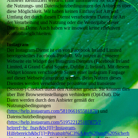
Anbieter identifiziert werden. Bitte informieren Sie sich über
die Nutzungs- und Datenschutzbedingungen des Anbieters über
diese Möglichkeit. Wir haben keinen Einfluss auf Art und
Umfang der durch diesen Dienst verarbeiteten Daten, die Art
der Verarbeitung und Nutzung oder die Weitergabe dieser
Daten an Dritte. Auch haben wir insoweit keine effektiven
Kontrollmöglichkeiten.
Instagram
Der Instagram-Dienst ist ein von Facebook Ireland Limited
bereitgestelltes Facebook-Produkt. Wir nutzen auf unserer
Webseite ein Widget des Instagram-Dienstes (Facebook Ireland
Limited, 4 Grand Canal Square, Dublin 2, Ireland). Mit diesem
Widget können verschiedene Seiten einer Instagram Fanpage
auf dieser Webseite angezeigt werden. Beim Nutzen dieses
Dienstes werden verschiedene persistente und transiente
(Session-) Cookies durch den Anbieter gesetzt. Sie können dies
über Ihre Browsereinstellungen verhindern (Opt-Out). Die
Daten werden durch den Anbieter gemäß der
Nutzungsbedingungen
(
https://help.instagram.com/581066165581870
) und
Datenschutzbedingungen
(
https://help.instagram.com/519522125107875/?
helpref=hc_fnav&bc[0]=Instagram-
Hilfebereich&bc[1]=Privatsph%C3%A4re%20und%20Sicherh