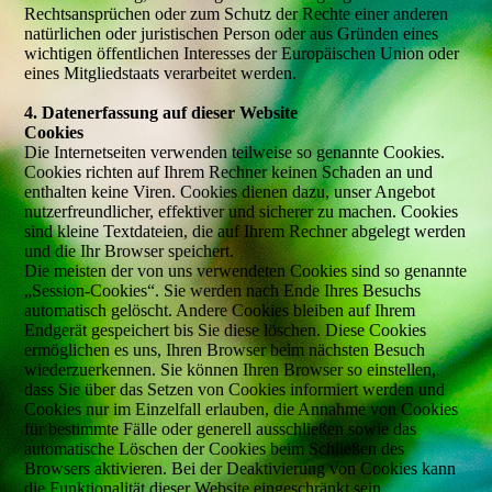
Rechtsansprüchen oder zum Schutz der Rechte einer anderen
natürlichen oder juristischen Person oder aus Gründen eines
wichtigen öffentlichen Interesses der Europäischen Union oder
eines Mitgliedstaats verarbeitet werden.
4. Datenerfassung auf dieser Website
Cookies
Die Internetseiten verwenden teilweise so genannte Cookies.
Cookies richten auf Ihrem Rechner keinen Schaden an und
enthalten keine Viren. Cookies dienen dazu, unser Angebot
nutzerfreundlicher, effektiver und sicherer zu machen. Cookies
sind kleine Textdateien, die auf Ihrem Rechner abgelegt werden
und die Ihr Browser speichert.
Die meisten der von uns verwendeten Cookies sind so genannte
„Session-Cookies“. Sie werden nach Ende Ihres Besuchs
automatisch gelöscht. Andere Cookies bleiben auf Ihrem
Endgerät gespeichert bis Sie diese löschen. Diese Cookies
ermöglichen es uns, Ihren Browser beim nächsten Besuch
wiederzuerkennen. Sie können Ihren Browser so einstellen,
dass Sie über das Setzen von Cookies informiert werden und
Cookies nur im Einzelfall erlauben, die Annahme von Cookies
für bestimmte Fälle oder generell ausschließen sowie das
automatische Löschen der Cookies beim Schließen des
Browsers aktivieren. Bei der Deaktivierung von Cookies kann
die Funktionalität dieser Website eingeschränkt sein.