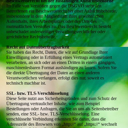
Beschwerderecht bei der zuständigen Aufsichtsbehörde
Im Falle von Verstößen gegen die DSGVO steht den
Betroffenen ein Beschwerderecht bei einer Aufsichtsbehörde,
insbesondere in dem Mitgliedstaat ihres gewöhnlichen
Aufenthalts, ihres Arbeitsplatzes oder des Orts des
mutmaßlichen Verstoßes zu. Das Beschwerderecht besteht
unbeschadet anderweitiger verwaltungsrechtlicher oder
gerichtlicher Rechtsbehelfe.
Recht auf Datenübertragbarkeit
Sie haben das Recht, Daten, die wir auf Grundlage Ihrer
Einwilligung oder in Erfüllung eines Vertrags automatisiert
verarbeiten, an sich oder an einen Dritten in einem gängigen,
maschinenlesbaren Format aushändigen zu lassen. Sofern Sie
die direkte Übertragung der Daten an einen anderen
Verantwortlichen verlangen, erfolgt dies nur, soweit es
technisch machbar ist.
SSL- bzw. TLS-Verschlüsselung
Diese Seite nutzt aus Sicherheitsgründen und zum Schutz der
Übertragung vertraulicher Inhalte, wie zum Beispiel
Bestellungen oder Anfragen, die Sie an uns als Seitenbetreiber
senden, eine SSL- bzw. TLS-Verschlüsselung. Eine
verschlüsselte Verbindung erkennen Sie daran, dass die
Adresszeile des Browsers von „http://“ auf „https://“ wechselt