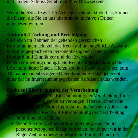
und an dem Schloss-Symbol in Ihrer Browserzeile.
Wenn die SSL- bzw. TLS-Verschlüsselung aktiviert ist, können
die Daten, die Sie an uns übermitteln, nicht von Dritten
mitgelesen werden.
Auskunft, Löschung und Berichtigung
Sie haben im Rahmen der geltenden gesetzlichen
Bestimmungen jederzeit das Recht auf unentgeltliche Auskunft
über Ihre gespeicherten personenbezogenen Daten, deren
Herkunft und Empfänger und den Zweck der
Datenverarbeitung und ggf. ein Recht auf Berichtigung oder
Löschung dieser Daten. Hierzu sowie zu weiteren Fragen zum
Thema personenbezogene Daten können Sie sich jederzeit
unter der im Impressum angegebenen Adresse an uns wenden.
Recht auf Einschränkung der Verarbeitung
Sie haben das Recht, die Einschränkung der Verarbeitung Ihrer
personenbezogenen Daten zu verlangen. Hierzu können Sie
sich jederzeit unter der im Impressum angegebenen Adresse an
uns wenden. Das Recht auf Einschränkung der Verarbeitung
besteht in folgenden Fällen:
Wenn Sie die Richtigkeit Ihrer bei uns gespeicherten
personenbezogenen Daten bestreiten, benötigen wir in der
Regel Zeit, um dies zu überprüfen. Für die Dauer der