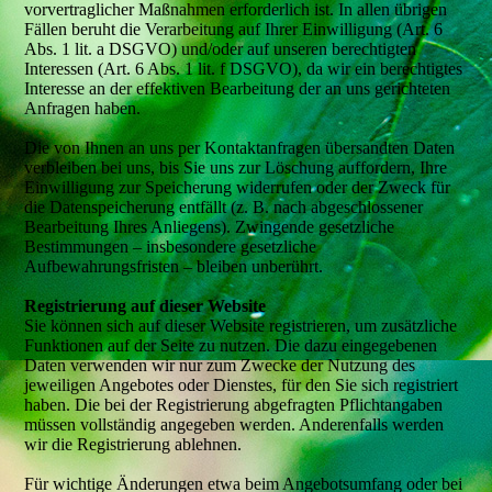
vorvertraglicher Maßnahmen erforderlich ist. In allen übrigen
Fällen beruht die Verarbeitung auf Ihrer Einwilligung (Art. 6
Abs. 1 lit. a DSGVO) und/oder auf unseren berechtigten
Interessen (Art. 6 Abs. 1 lit. f DSGVO), da wir ein berechtigtes
Interesse an der effektiven Bearbeitung der an uns gerichteten
Anfragen haben.
Die von Ihnen an uns per Kontaktanfragen übersandten Daten
verbleiben bei uns, bis Sie uns zur Löschung auffordern, Ihre
Einwilligung zur Speicherung widerrufen oder der Zweck für
die Datenspeicherung entfällt (z. B. nach abgeschlossener
Bearbeitung Ihres Anliegens). Zwingende gesetzliche
Bestimmungen – insbesondere gesetzliche
Aufbewahrungsfristen – bleiben unberührt.
Registrierung auf dieser Website
Sie können sich auf dieser Website registrieren, um zusätzliche
Funktionen auf der Seite zu nutzen. Die dazu eingegebenen
Daten verwenden wir nur zum Zwecke der Nutzung des
jeweiligen Angebotes oder Dienstes, für den Sie sich registriert
haben. Die bei der Registrierung abgefragten Pflichtangaben
müssen vollständig angegeben werden. Anderenfalls werden
wir die Registrierung ablehnen.
Für wichtige Änderungen etwa beim Angebotsumfang oder bei