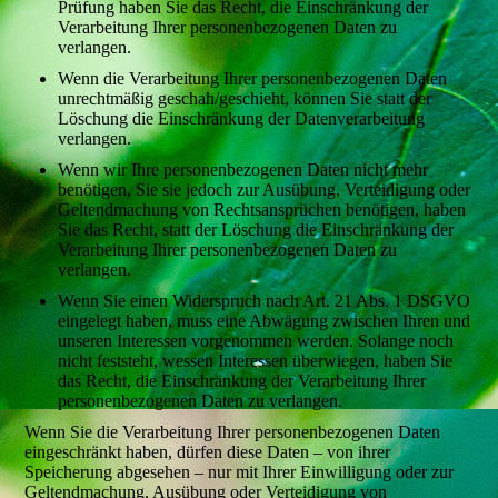
Prüfung haben Sie das Recht, die Einschränkung der
Verarbeitung Ihrer personenbezogenen Daten zu
verlangen.
Wenn die Verarbeitung Ihrer personenbezogenen Daten
unrechtmäßig geschah/geschieht, können Sie statt der
Löschung die Einschränkung der Datenverarbeitung
verlangen.
Wenn wir Ihre personenbezogenen Daten nicht mehr
benötigen, Sie sie jedoch zur Ausübung, Verteidigung oder
Geltendmachung von Rechtsansprüchen benötigen, haben
Sie das Recht, statt der Löschung die Einschränkung der
Verarbeitung Ihrer personenbezogenen Daten zu
verlangen.
Wenn Sie einen Widerspruch nach Art. 21 Abs. 1 DSGVO
eingelegt haben, muss eine Abwägung zwischen Ihren und
unseren Interessen vorgenommen werden. Solange noch
nicht feststeht, wessen Interessen überwiegen, haben Sie
das Recht, die Einschränkung der Verarbeitung Ihrer
personenbezogenen Daten zu verlangen.
Wenn Sie die Verarbeitung Ihrer personenbezogenen Daten
eingeschränkt haben, dürfen diese Daten – von ihrer
Speicherung abgesehen – nur mit Ihrer Einwilligung oder zur
Geltendmachung, Ausübung oder Verteidigung von